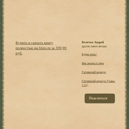
Купить и скачать книгу
Величко Андрей
другие книги автора:
полностью на litres.ru за 309,90
руб.
Будем жить!
Век железа и пара
Гатчинский коршун
Гатчинский коршун (Главы
1-21)
Поделиться