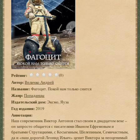
Рейтинг:
(0)
Автор:
Величко Андрей
Название:
Фагоцит. Покой нам только снится
Жанр:
Попаданцы
Издательский дом:
Эксмо, Яуза
Год издания:
2019
Аннотация:
Наш современник Виктор Антонов стал своим в двадцатом веке –
он запросто общается с писателями Иваном Ефремовым и
братьями Стругацкими, с Косыгиным, Шелепиным, Семичастным,
да и «наш дорогой Леонид Ильич» ценит Виктора за неоценимый