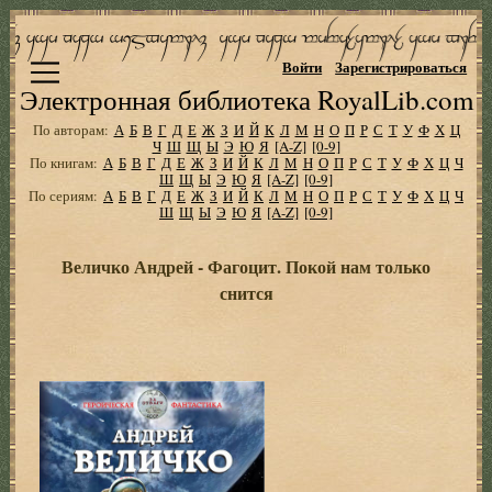
Войти
Зарегистрироваться
Электронная библиотека RoyalLib.com
По авторам:
А
Б
В
Г
Д
Е
Ж
З
И
Й
К
Л
М
Н
О
П
Р
С
Т
У
Ф
Х
Ц
Ч
Ш
Щ
Ы
Э
Ю
Я
[A-Z]
[0-9]
По книгам:
А
Б
В
Г
Д
Е
Ж
З
И
Й
К
Л
М
Н
О
П
Р
С
Т
У
Ф
Х
Ц
Ч
Ш
Щ
Ы
Э
Ю
Я
[A-Z]
[0-9]
По сериям:
А
Б
В
Г
Д
Е
Ж
З
И
Й
К
Л
М
Н
О
П
Р
С
Т
У
Ф
Х
Ц
Ч
Ш
Щ
Ы
Э
Ю
Я
[A-Z]
[0-9]
Величко Андрей - Фагоцит. Покой нам только
снится