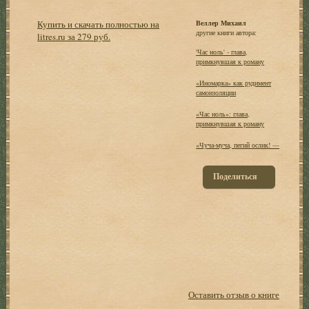
Купить и скачать полностью на
Веллер Михаил
другие книги автора:
litres.ru за 279 руб.
'Час ноль' - глава,
примкнувшая к роману
«Иномарка» как рудимент
самоизоляции
«Час ноль»: глава,
примкнувшая к роману
«Чуча-муча, пегий ослик! —
Поделиться
Оставить отзыв о книге