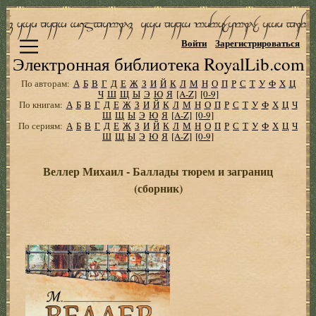
Войти
Зарегистрироваться
Электронная библиотека RoyalLib.com
По авторам:
А
Б
В
Г
Д
Е
Ж
З
И
Й
К
Л
М
Н
О
П
Р
С
Т
У
Ф
Х
Ц
Ч
Ш
Щ
Ы
Э
Ю
Я
[A-Z]
[0-9]
По книгам:
А
Б
В
Г
Д
Е
Ж
З
И
Й
К
Л
М
Н
О
П
Р
С
Т
У
Ф
Х
Ц
Ч
Ш
Щ
Ы
Э
Ю
Я
[A-Z]
[0-9]
По сериям:
А
Б
В
Г
Д
Е
Ж
З
И
Й
К
Л
М
Н
О
П
Р
С
Т
У
Ф
Х
Ц
Ч
Ш
Щ
Ы
Э
Ю
Я
[A-Z]
[0-9]
Веллер Михаил - Баллады тюрем и заграниц
(сборник)