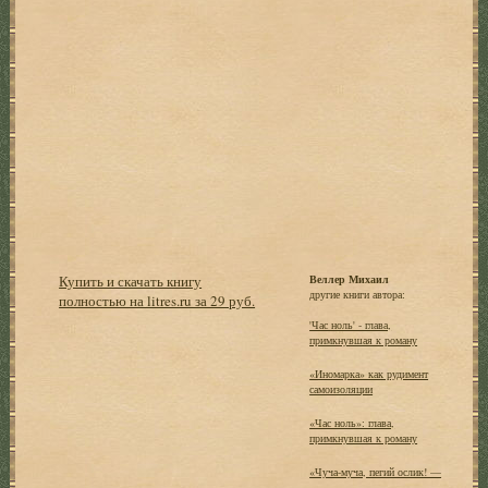
Купить и скачать книгу
Веллер Михаил
другие книги автора:
полностью на litres.ru за 29 руб.
'Час ноль' - глава,
примкнувшая к роману
«Иномарка» как рудимент
самоизоляции
«Час ноль»: глава,
примкнувшая к роману
«Чуча-муча, пегий ослик! —