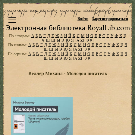
Войти
Зарегистрироваться
Электронная библиотека RoyalLib.com
По авторам:
А
Б
В
Г
Д
Е
Ж
З
И
Й
К
Л
М
Н
О
П
Р
С
Т
У
Ф
Х
Ц
Ч
Ш
Щ
Ы
Э
Ю
Я
[A-Z]
[0-9]
По книгам:
А
Б
В
Г
Д
Е
Ж
З
И
Й
К
Л
М
Н
О
П
Р
С
Т
У
Ф
Х
Ц
Ч
Ш
Щ
Ы
Э
Ю
Я
[A-Z]
[0-9]
По сериям:
А
Б
В
Г
Д
Е
Ж
З
И
Й
К
Л
М
Н
О
П
Р
С
Т
У
Ф
Х
Ц
Ч
Ш
Щ
Ы
Э
Ю
Я
[A-Z]
[0-9]
Веллер Михаил - Молодой писатель