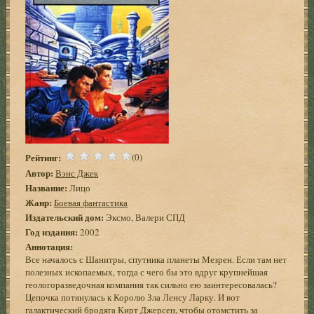
Рейтинг:
(0)
Автор:
Вэнс Джек
Название:
Лицо
Жанр:
Боевая фантастика
Издательский дом:
Эксмо, Валери СПД
Год издания:
2002
Аннотация:
Все началось с Шанитры, спутника планеты Мезрен. Если там нет
полезных ископаемых, тогда с чего бы это вдруг крупнейшая
геологоразведочная компания так сильно ею заинтересовалась?
Цепочка потянулась к Королю Зла Ленсу Ларку. И вот
галактический бродяга Кирт Джерсен, чтобы отомстить за