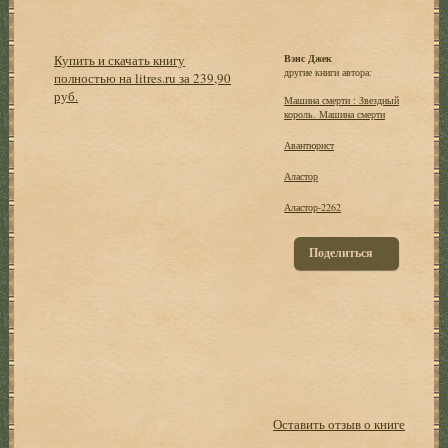
Купить и скачать книгу
Вэнс Джек
другие книги автора:
полностью на litres.ru за 239,90
руб.
Машина смерти : Звездный
король. Машина смерти
Авантюрист
Аластор
Аластор-2262
Поделиться
Оставить отзыв о книге