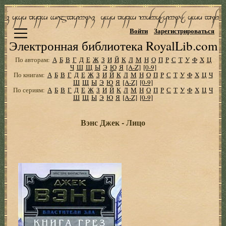
Войти
Зарегистрироваться
Электронная библиотека RoyalLib.com
По авторам:
А
Б
В
Г
Д
Е
Ж
З
И
Й
К
Л
М
Н
О
П
Р
С
Т
У
Ф
Х
Ц
Ч
Ш
Щ
Ы
Э
Ю
Я
[A-Z]
[0-9]
По книгам:
А
Б
В
Г
Д
Е
Ж
З
И
Й
К
Л
М
Н
О
П
Р
С
Т
У
Ф
Х
Ц
Ч
Ш
Щ
Ы
Э
Ю
Я
[A-Z]
[0-9]
По сериям:
А
Б
В
Г
Д
Е
Ж
З
И
Й
К
Л
М
Н
О
П
Р
С
Т
У
Ф
Х
Ц
Ч
Ш
Щ
Ы
Э
Ю
Я
[A-Z]
[0-9]
Вэнс Джек - Лицо