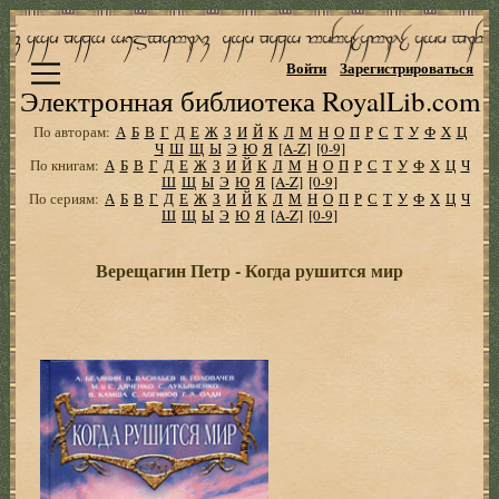
Войти
Зарегистрироваться
Электронная библиотека RoyalLib.com
По авторам:
А
Б
В
Г
Д
Е
Ж
З
И
Й
К
Л
М
Н
О
П
Р
С
Т
У
Ф
Х
Ц
Ч
Ш
Щ
Ы
Э
Ю
Я
[A-Z]
[0-9]
По книгам:
А
Б
В
Г
Д
Е
Ж
З
И
Й
К
Л
М
Н
О
П
Р
С
Т
У
Ф
Х
Ц
Ч
Ш
Щ
Ы
Э
Ю
Я
[A-Z]
[0-9]
По сериям:
А
Б
В
Г
Д
Е
Ж
З
И
Й
К
Л
М
Н
О
П
Р
С
Т
У
Ф
Х
Ц
Ч
Ш
Щ
Ы
Э
Ю
Я
[A-Z]
[0-9]
Верещагин Петр - Когда рушится мир