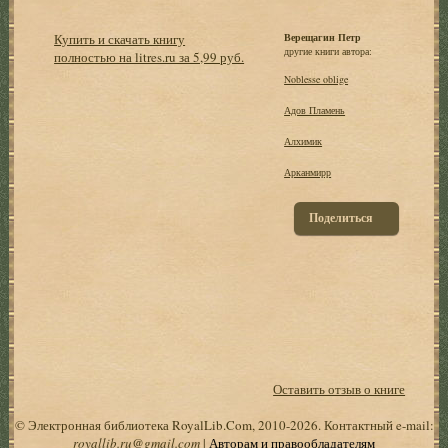
Купить и скачать книгу
Верещагин Петр
другие книги автора:
полностью на litres.ru за 5,99 руб.
Noblesse oblige
Адов Пламень
Алхимик
Арканмирр
Поделиться
Оставить отзыв о книге
© Электронная библиотека RoyalLib.Com, 2010-2026. Контактный e-mail:
royallib.ru@gmail.com
|
Авторам и правообладателям