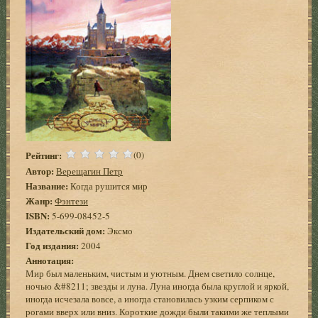
Рейтинг:
(0)
Автор:
Верещагин Петр
Название:
Когда рушится мир
Жанр:
Фэнтези
ISBN:
5-699-08452-5
Издательский дом:
Эксмо
Год издания:
2004
Аннотация:
Мир был маленьким, чистым и уютным. Днем светило солнце,
ночью &#8211; звезды и луна. Луна иногда была круглой и яркой,
иногда исчезала вовсе, а иногда становилась узким серпиком с
рогами вверх или вниз. Короткие дожди были такими же теплыми