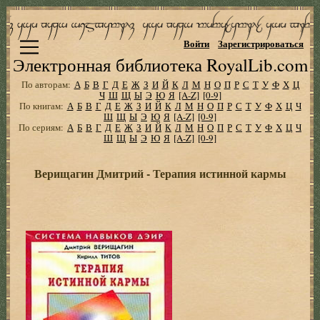
Войти
Зарегистрироваться
Электронная библиотека RoyalLib.com
По авторам:
А
Б
В
Г
Д
Е
Ж
З
И
Й
К
Л
М
Н
О
П
Р
С
Т
У
Ф
Х
Ц
Ч
Ш
Щ
Ы
Э
Ю
Я
[A-Z]
[0-9]
По книгам:
А
Б
В
Г
Д
Е
Ж
З
И
Й
К
Л
М
Н
О
П
Р
С
Т
У
Ф
Х
Ц
Ч
Ш
Щ
Ы
Э
Ю
Я
[A-Z]
[0-9]
По сериям:
А
Б
В
Г
Д
Е
Ж
З
И
Й
К
Л
М
Н
О
П
Р
С
Т
У
Ф
Х
Ц
Ч
Ш
Щ
Ы
Э
Ю
Я
[A-Z]
[0-9]
Верищагин Дмитрий - Терапия истинной кармы