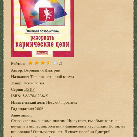
Рейтинг:
(2)
Автор:
Верищагин Дмитрий
Название:
Терапия истинной кармы
Жанр:
Психология
Серия:
ДЭИР
ISBN:
5-8378-0238-Х
Издательский дом:
Невский проспект
Год издания:
2006
Аннотация:
Слово «карма» знакомо многим. Им путают, им объясняют наши
неудачи и несчастья, болезни и финансовые неурядицы. Но так ли
все сложно? Оказывается, нет! В своем пособии Дмитрий
Верищагин и Кирилл Титов представляют методики полного и