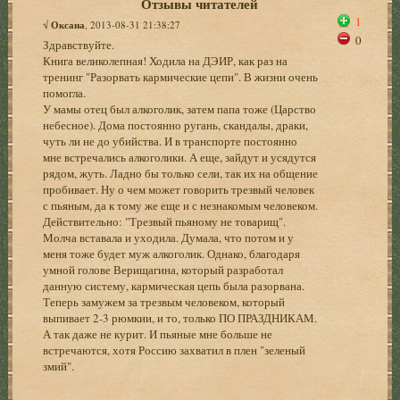
Отзывы читателей
1
√
Оксана
, 2013-08-31 21:38:27
0
Здравствуйте.
Книга великолепная! Ходила на ДЭИР, как раз на
тренинг "Разорвать кармические цепи". В жизни очень
помогла.
У мамы отец был алкоголик, затем папа тоже (Царство
небесное). Дома постоянно ругань, скандалы, драки,
чуть ли не до убийства. И в транспорте постоянно
мне встречались алкоголики. А еще, зайдут и усядутся
рядом, жуть. Ладно бы только сели, так их на общение
пробивает. Ну о чем может говорить трезвый человек
с пьяным, да к тому же еще и с незнакомым человеком.
Действительно: "Трезвый пьяному не товарищ".
Молча вставала и уходила. Думала, что потом и у
меня тоже будет муж алкоголик. Однако, благодаря
умной голове Верищагина, который разработал
данную систему, кармическая цепь была разорвана.
Теперь замужем за трезвым человеком, который
выпивает 2-3 рюмкии, и то, только ПО ПРАЗДНИКАМ.
А так даже не курит. И пьяные мне больше не
встречаются, хотя Россию захватил в плен "зеленый
змий".