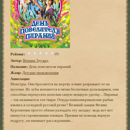
Рейтинг:
(0)
Автор:
Веркин Эдуард
Название:
День повелителя пираний
Жанр:
Детские приключения
Аннотация:
Монстры. Они бросаются на жертву и вмиг разрывают ее на
кусочки. Их зубы вонзаются в пятки беспечных купальщиков, они
способны перекусить пополам самую мощную удочку... Пираньи
– так называются эти твари. Откуда южноамериканские рыбки
взялись в холодной русской речке? Великий сыщик Феликс
Куропяткин просто обязан разгадать эту загадку: ведь вот-вот
начнутся соревнования пловцов. Призвав на помощь верную
подругу, он начинает расследование...