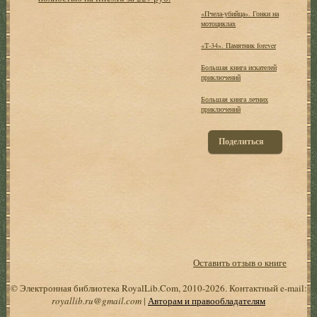
«Пчела-убийца». Гонки на
мотоциклах
«Т-34». Памятник forever
Большая книга искателей
приключений
Большая книга летних
приключений
Поделиться
Оставить отзыв о книге
© Электронная библиотека RoyalLib.Com, 2010-2026. Контактный e-mail:
royallib.ru@gmail.com
|
Авторам и правообладателям