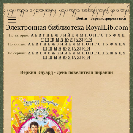
Войти
Зарегистрироваться
Электронная библиотека RoyalLib.com
По авторам:
А
Б
В
Г
Д
Е
Ж
З
И
Й
К
Л
М
Н
О
П
Р
С
Т
У
Ф
Х
Ц
Ч
Ш
Щ
Ы
Э
Ю
Я
[A-Z]
[0-9]
По книгам:
А
Б
В
Г
Д
Е
Ж
З
И
Й
К
Л
М
Н
О
П
Р
С
Т
У
Ф
Х
Ц
Ч
Ш
Щ
Ы
Э
Ю
Я
[A-Z]
[0-9]
По сериям:
А
Б
В
Г
Д
Е
Ж
З
И
Й
К
Л
М
Н
О
П
Р
С
Т
У
Ф
Х
Ц
Ч
Ш
Щ
Ы
Э
Ю
Я
[A-Z]
[0-9]
Веркин Эдуард - День повелителя пираний