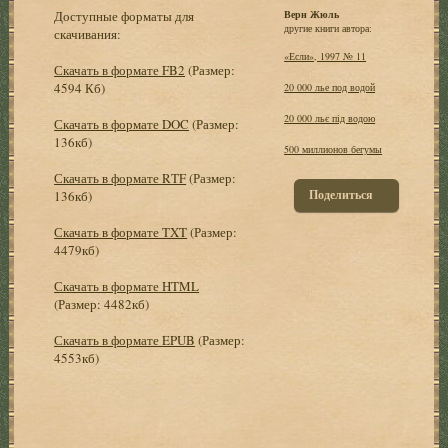
Доступные форматы для
Верн Жюль
другие книги автора:
скачивания:
«Если», 1997 № 11
Скачать в формате FB2
(Размер:
4594 Кб)
20 000 лье под водой
20 000 льє під водою
Скачать в формате DOC
(Размер:
136кб)
500 миллионов бегумы
Скачать в формате RTF
(Размер:
Поделиться
136кб)
Скачать в формате TXT
(Размер:
4479кб)
Скачать в формате HTML
(Размер: 4482кб)
Скачать в формате EPUB
(Размер:
4553кб)