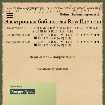
Войти
Зарегистрироваться
Электронная библиотека RoyalLib.com
По авторам:
А
Б
В
Г
Д
Е
Ж
З
И
Й
К
Л
М
Н
О
П
Р
С
Т
У
Ф
Х
Ц
Ч
Ш
Щ
Ы
Э
Ю
Я
[A-Z]
[0-9]
По книгам:
А
Б
В
Г
Д
Е
Ж
З
И
Й
К
Л
М
Н
О
П
Р
С
Т
У
Ф
Х
Ц
Ч
Ш
Щ
Ы
Э
Ю
Я
[A-Z]
[0-9]
По сериям:
А
Б
В
Г
Д
Е
Ж
З
И
Й
К
Л
М
Н
О
П
Р
С
Т
У
Ф
Х
Ц
Ч
Ш
Щ
Ы
Э
Ю
Я
[A-Z]
[0-9]
Верн Жюль - Вокруг Луны
скачать книгу бесплатно