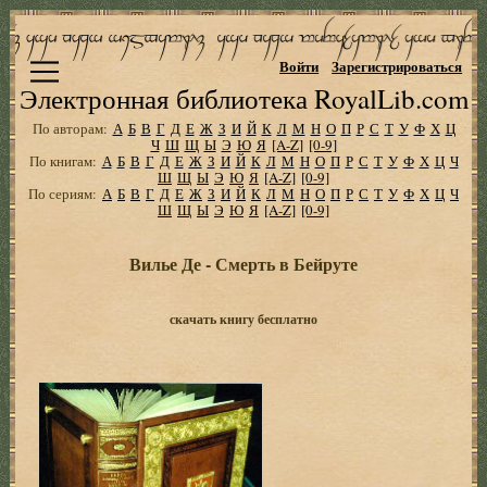
Войти
Зарегистрироваться
Электронная библиотека RoyalLib.com
По авторам:
А
Б
В
Г
Д
Е
Ж
З
И
Й
К
Л
М
Н
О
П
Р
С
Т
У
Ф
Х
Ц
Ч
Ш
Щ
Ы
Э
Ю
Я
[A-Z]
[0-9]
По книгам:
А
Б
В
Г
Д
Е
Ж
З
И
Й
К
Л
М
Н
О
П
Р
С
Т
У
Ф
Х
Ц
Ч
Ш
Щ
Ы
Э
Ю
Я
[A-Z]
[0-9]
По сериям:
А
Б
В
Г
Д
Е
Ж
З
И
Й
К
Л
М
Н
О
П
Р
С
Т
У
Ф
Х
Ц
Ч
Ш
Щ
Ы
Э
Ю
Я
[A-Z]
[0-9]
Вилье Де - Смерть в Бейруте
скачать книгу бесплатно