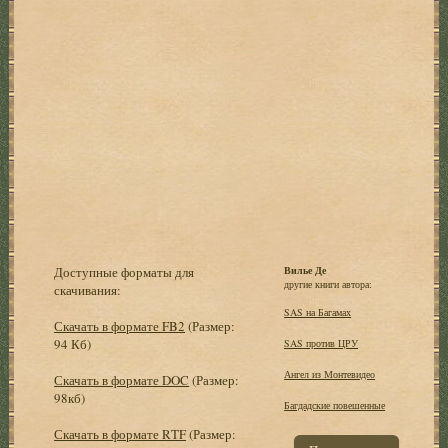
Доступные форматы для
Вилье Де
другие книги автора:
скачивания:
SAS на Багамах
Скачать в формате FB2
(Размер:
94 Кб)
SAS против ЦРУ
Ангел из Монтевидео
Скачать в формате DOC
(Размер:
98кб)
Багдадские повешенные
Скачать в формате RTF
(Размер: