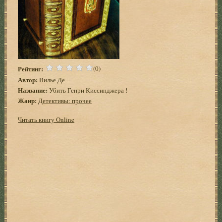
Рейтинг:
(0)
Автор:
Вилье Де
Название:
Убить Генри Киссинджера !
Жанр:
Детективы: прочее
Читать книгу Online