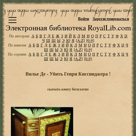
Войти
Зарегистрироваться
Электронная библиотека RoyalLib.com
По авторам:
А
Б
В
Г
Д
Е
Ж
З
И
Й
К
Л
М
Н
О
П
Р
С
Т
У
Ф
Х
Ц
Ч
Ш
Щ
Ы
Э
Ю
Я
[A-Z]
[0-9]
По книгам:
А
Б
В
Г
Д
Е
Ж
З
И
Й
К
Л
М
Н
О
П
Р
С
Т
У
Ф
Х
Ц
Ч
Ш
Щ
Ы
Э
Ю
Я
[A-Z]
[0-9]
По сериям:
А
Б
В
Г
Д
Е
Ж
З
И
Й
К
Л
М
Н
О
П
Р
С
Т
У
Ф
Х
Ц
Ч
Ш
Щ
Ы
Э
Ю
Я
[A-Z]
[0-9]
Вилье Де - Убить Генри Киссинджера !
скачать книгу бесплатно