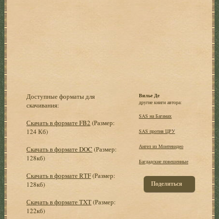
Доступные форматы для
Вилье Де
другие книги автора:
скачивания:
SAS на Багамах
Скачать в формате FB2
(Размер:
124 Кб)
SAS против ЦРУ
Ангел из Монтевидео
Скачать в формате DOC
(Размер:
128кб)
Багдадские повешенные
Скачать в формате RTF
(Размер:
Поделиться
128кб)
Скачать в формате TXT
(Размер:
122кб)