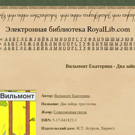
Электронная библиотека RoyalLib.com
м:
А
Б
В
Г
Д
Е
Ж
З
И
Й
К
Л
М
Н
О
П
Р
С
Т
У
Ф
Х
Ц
Ч
Ш
Щ
Ы
Э
Ю
Я
м:
А
Б
В
Г
Д
Е
Ж
З
И
Й
К
Л
М
Н
О
П
Р
С
Т
У
Ф
Х
Ц
Ч
Ш
Щ
Ы
Э
Ю
Я
м:
А
Б
В
Г
Д
Е
Ж
З
И
Й
К
Л
М
Н
О
П
Р
С
Т
У
Ф
Х
Ц
Ч
Ш
Щ
Ы
Э
Ю
Я
Вильмонт Екатерина - Два зайц
Автор:
Вильмонт Екатерина
Название:
Два зайца, три сосны
Жанр:
Современная проза
ISBN:
5-17-041822-1
Издательский дом:
АСТ, Астрель, Харвест