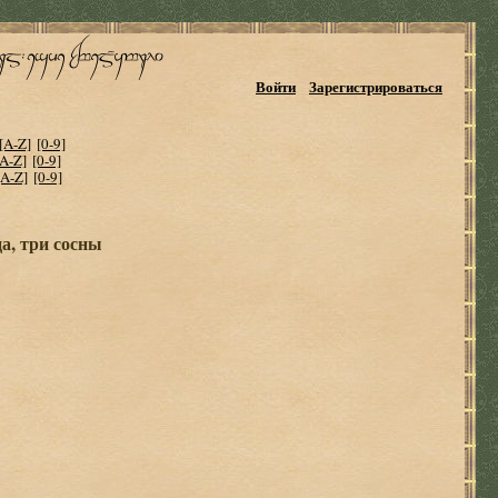
Войти
Зарегистрироваться
[A-Z]
[0-9]
[A-Z]
[0-9]
[A-Z]
[0-9]
а, три сосны