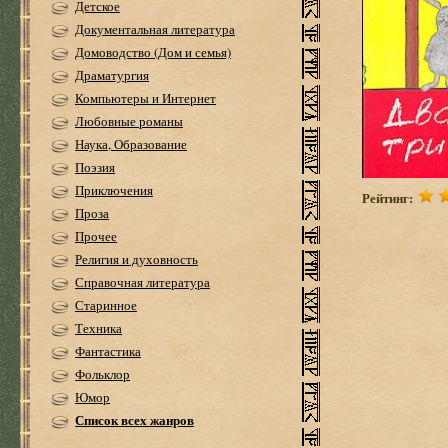
Детское
Документальная литература
Домоводство (Дом и семья)
Драматургия
Компьютеры и Интернет
Любовные романы
Наука, Образование
Поэзия
Приключения
Рейтинг:
Проза
Прочее
Религия и духовность
Справочная литература
Старинное
Техника
Фантастика
Фольклор
Юмор
Список всех жанров