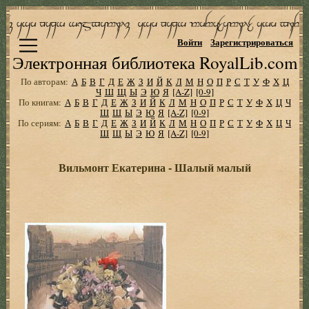
Войти
Зарегистрироваться
Электронная библиотека RoyalLib.com
По авторам:
А
Б
В
Г
Д
Е
Ж
З
И
Й
К
Л
М
Н
О
П
Р
С
Т
У
Ф
Х
Ц
Ч
Ш
Щ
Ы
Э
Ю
Я
[A-Z]
[0-9]
По книгам:
А
Б
В
Г
Д
Е
Ж
З
И
Й
К
Л
М
Н
О
П
Р
С
Т
У
Ф
Х
Ц
Ч
Ш
Щ
Ы
Э
Ю
Я
[A-Z]
[0-9]
По сериям:
А
Б
В
Г
Д
Е
Ж
З
И
Й
К
Л
М
Н
О
П
Р
С
Т
У
Ф
Х
Ц
Ч
Ш
Щ
Ы
Э
Ю
Я
[A-Z]
[0-9]
Вильмонт Екатерина - Шалый малый