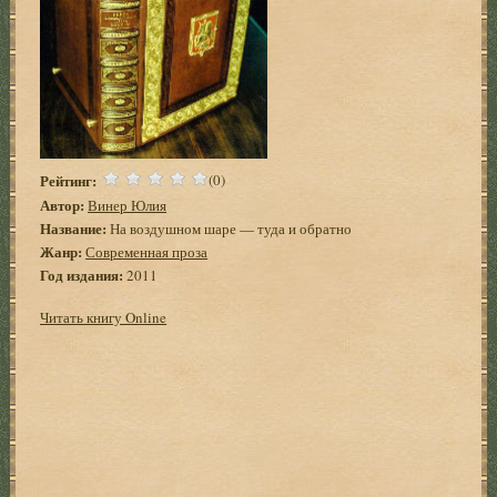
Рейтинг:
(0)
Автор:
Винер Юлия
Название:
На воздушном шаре — туда и обратно
Жанр:
Современная проза
Год издания:
2011
Читать книгу Online