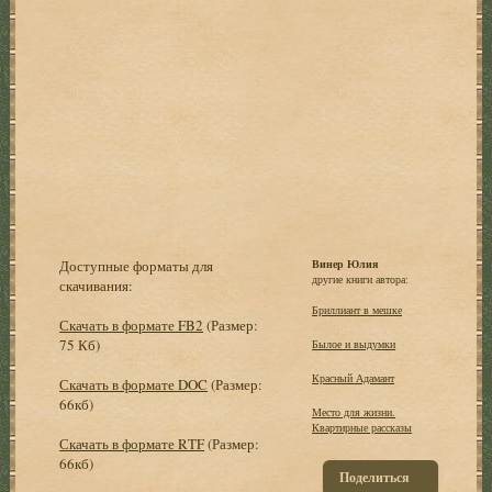
Доступные форматы для
Винер Юлия
другие книги автора:
скачивания:
Бриллиант в мешке
Скачать в формате FB2
(Размер:
75 Кб)
Былое и выдумки
Красный Адамант
Скачать в формате DOC
(Размер:
66кб)
Место для жизни.
Квартирные рассказы
Скачать в формате RTF
(Размер:
66кб)
Поделиться