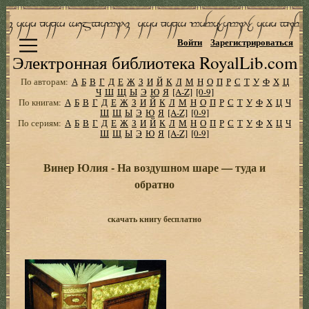
Войти
Зарегистрироваться
Электронная библиотека RoyalLib.com
По авторам:
А
Б
В
Г
Д
Е
Ж
З
И
Й
К
Л
М
Н
О
П
Р
С
Т
У
Ф
Х
Ц
Ч
Ш
Щ
Ы
Э
Ю
Я
[A-Z]
[0-9]
По книгам:
А
Б
В
Г
Д
Е
Ж
З
И
Й
К
Л
М
Н
О
П
Р
С
Т
У
Ф
Х
Ц
Ч
Ш
Щ
Ы
Э
Ю
Я
[A-Z]
[0-9]
По сериям:
А
Б
В
Г
Д
Е
Ж
З
И
Й
К
Л
М
Н
О
П
Р
С
Т
У
Ф
Х
Ц
Ч
Ш
Щ
Ы
Э
Ю
Я
[A-Z]
[0-9]
Винер Юлия - На воздушном шаре — туда и
обратно
скачать книгу бесплатно