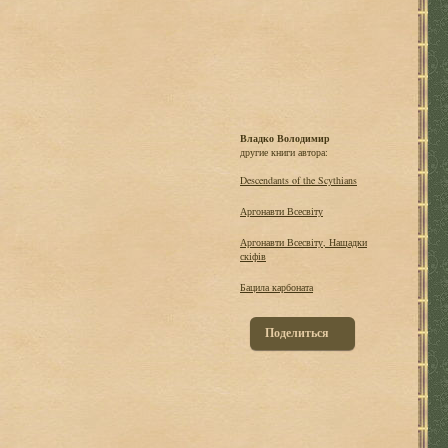
Владко Володимир
другие книги автора:
Descendants of the Scythians
Аргонавти Всесвіту
Аргонавти Всесвіту, Нащадки
скіфів
Бацила карбоната
Поделиться