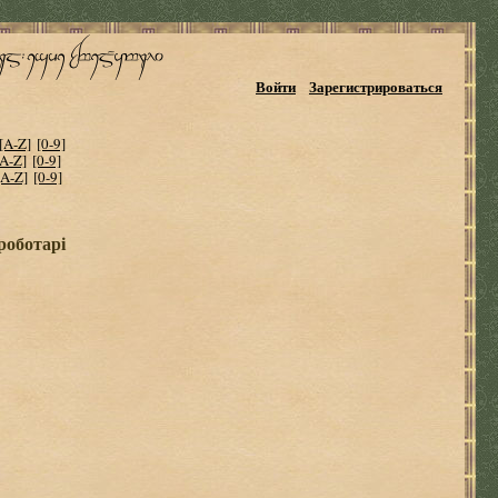
Войти
Зарегистрироваться
[A-Z]
[0-9]
[A-Z]
[0-9]
[A-Z]
[0-9]
роботарі