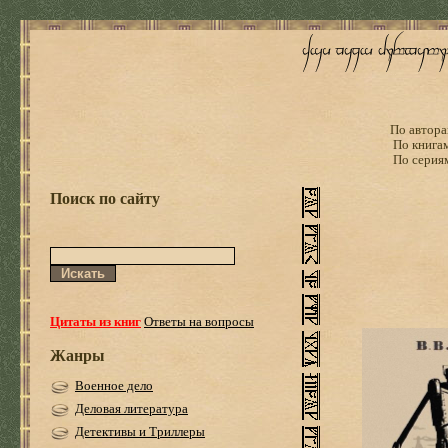
По автора
По книга
По серия
Поиск по сайту
Цитаты из книг
Ответы на вопросы
Жанры
Военное дело
Деловая литература
Детективы и Триллеры