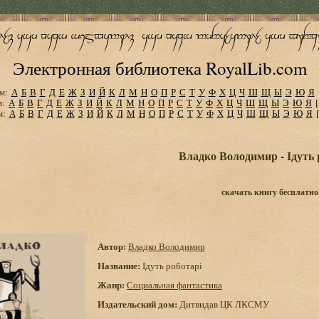
Электронная библиотека RoyalLib.com
м:
А
Б
В
Г
Д
Е
Ж
З
И
Й
К
Л
М
Н
О
П
Р
С
Т
У
Ф
Х
Ц
Ч
Ш
Щ
Ы
Э
Ю
Я
м:
А
Б
В
Г
Д
Е
Ж
З
И
Й
К
Л
М
Н
О
П
Р
С
Т
У
Ф
Х
Ц
Ч
Ш
Щ
Ы
Э
Ю
Я
м:
А
Б
В
Г
Д
Е
Ж
З
И
Й
К
Л
М
Н
О
П
Р
С
Т
У
Ф
Х
Ц
Ч
Ш
Щ
Ы
Э
Ю
Я
Владко Володимир - Ідуть 
скачать книгу бесплатно
Автор:
Владко Володимир
Название:
Ідуть роботарі
Жанр:
Социальная фантастика
Издательский дом:
Дитвидав ЦК ЛКСМУ