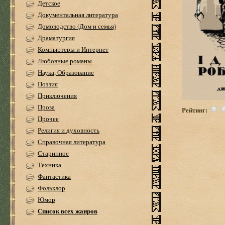
Детское
Документальная литература
Домоводство (Дом и семья)
Драматургия
Компьютеры и Интернет
Любовные романы
Наука, Образование
Поэзия
Приключения
Проза
Рейтинг:
Прочее
Религия и духовность
Справочная литература
Старинное
Техника
Фантастика
Фольклор
Юмор
Список всех жанров