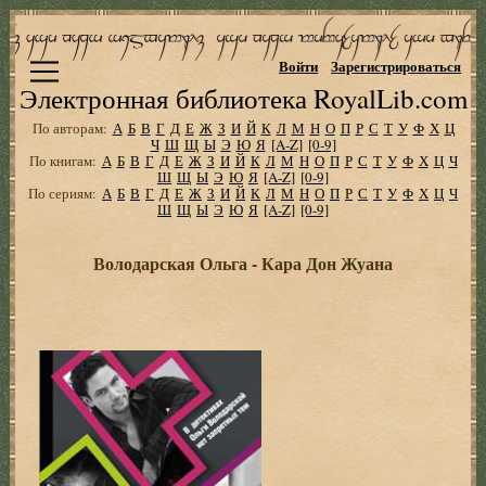
Войти
Зарегистрироваться
Электронная библиотека RoyalLib.com
По авторам:
А
Б
В
Г
Д
Е
Ж
З
И
Й
К
Л
М
Н
О
П
Р
С
Т
У
Ф
Х
Ц
Ч
Ш
Щ
Ы
Э
Ю
Я
[A-Z]
[0-9]
По книгам:
А
Б
В
Г
Д
Е
Ж
З
И
Й
К
Л
М
Н
О
П
Р
С
Т
У
Ф
Х
Ц
Ч
Ш
Щ
Ы
Э
Ю
Я
[A-Z]
[0-9]
По сериям:
А
Б
В
Г
Д
Е
Ж
З
И
Й
К
Л
М
Н
О
П
Р
С
Т
У
Ф
Х
Ц
Ч
Ш
Щ
Ы
Э
Ю
Я
[A-Z]
[0-9]
Володарская Ольга - Кара Дон Жуана