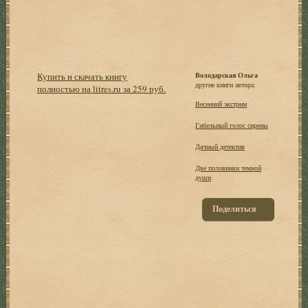
Купить и скачать книгу
Володарская Ольга
другие книги автора:
полностью на litres.ru за 259 руб.
Весенний экстрим
Гибельный голос сирены
Дачный детектив
Две половинки темной
души
Поделиться