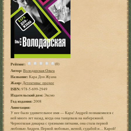
Рейтинг:
(0)
Автор:
Володарская Ольга
Название:
Кара Дон Жуана
Жанр:
Детективы: прочее
ISBN:
978-5-699-2949
Издательский дом:
Эксмо
Год издания:
2008
Аннотация:
У нее было удивительное имя — Кара! Андрей познакомился с
ней много лет назад, когда она танцевала на набережной.
Черноглазая дикарка с грязными пятками, она стала первой
любовью Андрея. Первой любовью, женой, судьбой и… Карой!