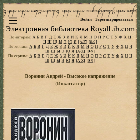
Войти
Зарегистрироваться
Электронная библиотека RoyalLib.com
По авторам:
А
Б
В
Г
Д
Е
Ж
З
И
Й
К
Л
М
Н
О
П
Р
С
Т
У
Ф
Х
Ц
Ч
Ш
Щ
Ы
Э
Ю
Я
[A-Z]
[0-9]
По книгам:
А
Б
В
Г
Д
Е
Ж
З
И
Й
К
Л
М
Н
О
П
Р
С
Т
У
Ф
Х
Ц
Ч
Ш
Щ
Ы
Э
Ю
Я
[A-Z]
[0-9]
По сериям:
А
Б
В
Г
Д
Е
Ж
З
И
Й
К
Л
М
Н
О
П
Р
С
Т
У
Ф
Х
Ц
Ч
Ш
Щ
Ы
Э
Ю
Я
[A-Z]
[0-9]
Воронин Андрей - Высокое напряжение
(Инкассатор)