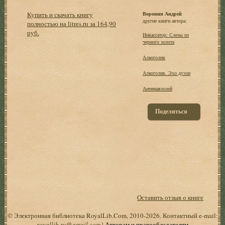
Купить и скачать книгу
Воронин Андрей
другие книги автора:
полностью на litres.ru за 164,90
руб.
Инкассатор: Слезы из
черного золота
Алкоголик
Алкоголик. Эхо дуэли
Антимавзолей
Поделиться
Оставить отзыв о книге
© Электронная библиотека RoyalLib.Com, 2010-2026. Контактный e-mail:
royallib.ru@gmail.com
|
Авторам и правообладателям