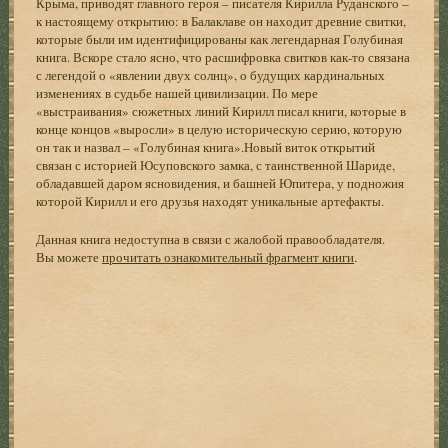
Крыма, приводят главного героя – писателя Кирилла Руданского –
к настоящему открытию: в Балаклаве он находит древние свитки,
которые были им идентифицированы как легендарная Голубиная
книга. Вскоре стало ясно, что расшифровка свитков как-то связана
с легендой о «явлении двух солнц», о будущих кардинальных
изменениях в судьбе нашей цивилизации. По мере
«выстраивания» сюжетных линий Кирилл писал книги, которые в
конце концов «выросли» в целую историческую серию, которую
он так и назвал – «Голубиная книга».Новый виток открытий
связан с историей Юсуповского замка, с таинственной Шариде,
обладавшей даром ясновидения, и башней Юпитера, у подножия
которой Кирилл и его друзья находят уникальные артефакты.
Данная книга недоступна в связи с жалобой правообладателя.
Вы можете
прочитать ознакомительный фрагмент книги
.