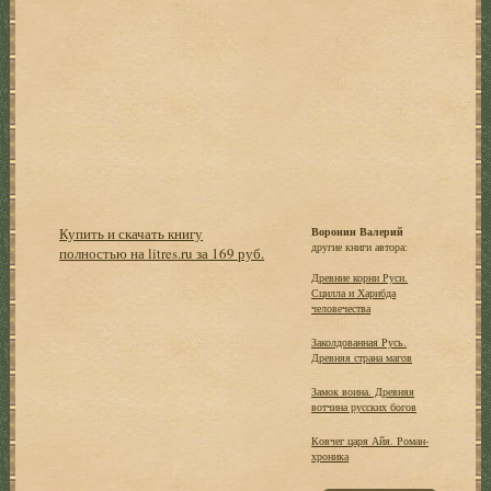
Купить и скачать книгу
Воронин Валерий
другие книги автора:
полностью на litres.ru за 169 руб.
Древние корни Руси.
Сцилла и Харибда
человечества
Заколдованная Русь.
Древняя страна магов
Замок воина. Древняя
вотчина русских богов
Ковчег царя Айя. Роман-
хроника