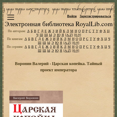
Войти
Зарегистрироваться
Электронная библиотека RoyalLib.com
По авторам:
А
Б
В
Г
Д
Е
Ж
З
И
Й
К
Л
М
Н
О
П
Р
С
Т
У
Ф
Х
Ц
Ч
Ш
Щ
Ы
Э
Ю
Я
[A-Z]
[0-9]
По книгам:
А
Б
В
Г
Д
Е
Ж
З
И
Й
К
Л
М
Н
О
П
Р
С
Т
У
Ф
Х
Ц
Ч
Ш
Щ
Ы
Э
Ю
Я
[A-Z]
[0-9]
По сериям:
А
Б
В
Г
Д
Е
Ж
З
И
Й
К
Л
М
Н
О
П
Р
С
Т
У
Ф
Х
Ц
Ч
Ш
Щ
Ы
Э
Ю
Я
[A-Z]
[0-9]
Воронин Валерий - Царская копейка. Тайный
проект императора