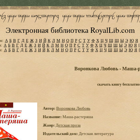
Электронная библиотека RoyalLib.com
м:
А
Б
В
Г
Д
Е
Ж
З
И
Й
К
Л
М
Н
О
П
Р
С
Т
У
Ф
Х
Ц
Ч
Ш
Щ
Ы
Э
Ю
Я
м:
А
Б
В
Г
Д
Е
Ж
З
И
Й
К
Л
М
Н
О
П
Р
С
Т
У
Ф
Х
Ц
Ч
Ш
Щ
Ы
Э
Ю
Я
м:
А
Б
В
Г
Д
Е
Ж
З
И
Й
К
Л
М
Н
О
П
Р
С
Т
У
Ф
Х
Ц
Ч
Ш
Щ
Ы
Э
Ю
Я
Воронкова Любовь - Маша-
скачать книгу бесплатно
Автор:
Воронкова Любовь
Название:
Маша-растеряша
Жанр:
Детская проза
Издательский дом:
Детская литература