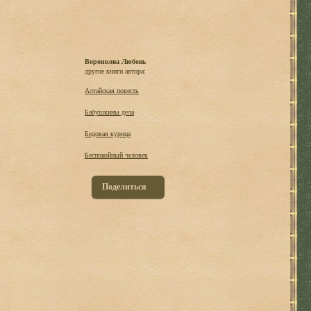
Воронкова Любовь
другие книги автора:
Алтайская повесть
Бабушкины дела
Бедовая курица
Беспокойный человек
Поделиться