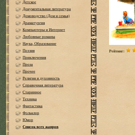
Детское
Документальная литература
Домоводство (Дом и семья)
Драматургия
Компьютеры и Интернет
Любовные романы
Наука, Образование
Поэзия
Рейтинг:
Приключения
Проза
Прочее
Религия и духовность
Справочная литература
Старинное
Техника
Фантастика
Фольклор
Юмор
Список всех жанров