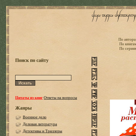
По автора
По книга
По серия
Поиск по сайту
Цитаты из книг
Ответы на вопросы
Жанры
Военное дело
Деловая литература
Детективы и Триллеры