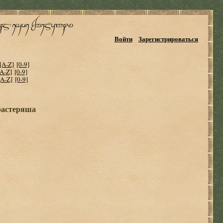
Войти
Зарегистрироваться
[A-Z]
[0-9]
[A-Z]
[0-9]
[A-Z]
[0-9]
растеряша