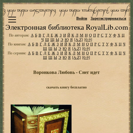
Войти
Зарегистрироваться
Электронная библиотека RoyalLib.com
По авторам:
А
Б
В
Г
Д
Е
Ж
З
И
Й
К
Л
М
Н
О
П
Р
С
Т
У
Ф
Х
Ц
Ч
Ш
Щ
Ы
Э
Ю
Я
[A-Z]
[0-9]
По книгам:
А
Б
В
Г
Д
Е
Ж
З
И
Й
К
Л
М
Н
О
П
Р
С
Т
У
Ф
Х
Ц
Ч
Ш
Щ
Ы
Э
Ю
Я
[A-Z]
[0-9]
По сериям:
А
Б
В
Г
Д
Е
Ж
З
И
Й
К
Л
М
Н
О
П
Р
С
Т
У
Ф
Х
Ц
Ч
Ш
Щ
Ы
Э
Ю
Я
[A-Z]
[0-9]
Воронкова Любовь - Снег идет
скачать книгу бесплатно