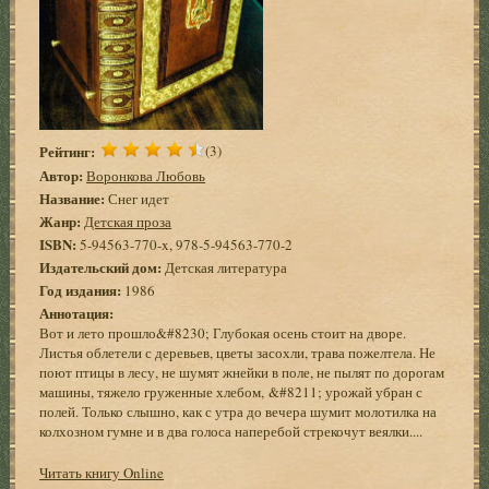
Рейтинг:
(3)
Автор:
Воронкова Любовь
Название:
Снег идет
Жанр:
Детская проза
ISBN:
5-94563-770-x, 978-5-94563-770-2
Издательский дом:
Детская литература
Год издания:
1986
Аннотация:
Вот и лето прошло&#8230; Глубокая осень стоит на дворе.
Листья облетели с деревьев, цветы засохли, трава пожелтела. Не
поют птицы в лесу, не шумят жнейки в поле, не пылят по дорогам
машины, тяжело груженные хлебом, &#8211; урожай убран с
полей. Только слышно, как с утра до вечера шумит молотилка на
колхозном гумне и в два голоса наперебой стрекочут веялки....
Читать книгу Online