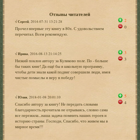
Отзывы читателей
2
√
Сергей
, 2014-07-31 13:21:28
0
Прочел впервые эту книгу в 80х. С удовольствием
перечитал. Всем рекомендую.
3
√
Ирина
, 2016-08-13 21:14:25
3
Низкий поклон автору за Куликово поле. По - больше
бы таких книг! Да ещё бы в школьную программу,
чтобы дети знали какой подвиг совершили люди, имея
чистые помыслы и веру в победу!
5
√
Юлия
, 2018-01-08 20:01:10
4
Спасибо автору за книгу! Не передать словами
благодарность.прочитала не отрываясь, словно сама
все пережила...наша задача помнить наших героев и
историю страны. Господи, Спасибо, что живем мы в
мирное время!!!