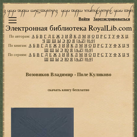
Войти
Зарегистрироваться
Электронная библиотека RoyalLib.com
По авторам:
А
Б
В
Г
Д
Е
Ж
З
И
Й
К
Л
М
Н
О
П
Р
С
Т
У
Ф
Х
Ц
Ч
Ш
Щ
Ы
Э
Ю
Я
[A-Z]
[0-9]
По книгам:
А
Б
В
Г
Д
Е
Ж
З
И
Й
К
Л
М
Н
О
П
Р
С
Т
У
Ф
Х
Ц
Ч
Ш
Щ
Ы
Э
Ю
Я
[A-Z]
[0-9]
По сериям:
А
Б
В
Г
Д
Е
Ж
З
И
Й
К
Л
М
Н
О
П
Р
С
Т
У
Ф
Х
Ц
Ч
Ш
Щ
Ы
Э
Ю
Я
[A-Z]
[0-9]
Возовиков Владимир - Поле Куликово
скачать книгу бесплатно