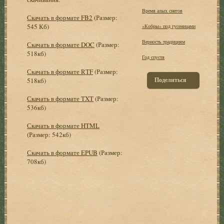
Время алых снегов
Скачать в формате FB2
(Размер:
545 Кб)
«Кобры» под гусеницами
Верность традициям
Скачать в формате DOC
(Размер:
518кб)
Год спустя
Скачать в формате RTF
(Размер:
Поделиться
518кб)
Скачать в формате TXT
(Размер:
536кб)
Скачать в формате HTML
(Размер: 542кб)
Скачать в формате EPUB
(Размер:
708кб)