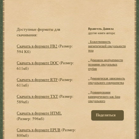
Доступные форматы для
Врангель Данила
другие книги автора:
скачивания:
. Божественность
Скачать в формате FB2
(Размер:
магнетической сексуальности
тела
594 Кб)
. Демонизм необратимости
Скачать в формате DOC
(Размер:
познания сексуальных
611кб)
глубин
. Демоническая зависимость
Скачать в формате RTF
(Размер:
сексуального совершенства
611кб)
. Доминирование
Скачать в формате TXT
(Размер:
вампирического как база
сексуального
589кб)
Скачать в формате HTML
Поделиться
(Размер: 596кб)
Скачать в формате EPUB
(Размер:
800кб)