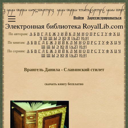
Войти
Зарегистрироваться
Электронная библиотека RoyalLib.com
По авторам:
А
Б
В
Г
Д
Е
Ж
З
И
Й
К
Л
М
Н
О
П
Р
С
Т
У
Ф
Х
Ц
Ч
Ш
Щ
Ы
Э
Ю
Я
[A-Z]
[0-9]
По книгам:
А
Б
В
Г
Д
Е
Ж
З
И
Й
К
Л
М
Н
О
П
Р
С
Т
У
Ф
Х
Ц
Ч
Ш
Щ
Ы
Э
Ю
Я
[A-Z]
[0-9]
По сериям:
А
Б
В
Г
Д
Е
Ж
З
И
Й
К
Л
М
Н
О
П
Р
С
Т
У
Ф
Х
Ц
Ч
Ш
Щ
Ы
Э
Ю
Я
[A-Z]
[0-9]
Врангель Данила - Славянский стилет
скачать книгу бесплатно