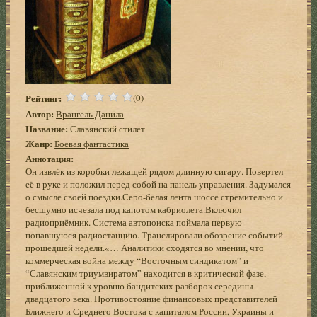
Рейтинг:
(0)
Автор:
Врангель Данила
Название:
Славянский стилет
Жанр:
Боевая фантастика
Аннотация:
Он извлёк из коробки лежащей рядом длинную сигару. Повертел
её в руке и положил перед собой на панель управления. Задумался
о смысле своей поездки.Серо-белая лента шоссе стремительно и
бесшумно исчезала под капотом кабриолета.Включил
радиоприёмник. Система автопоиска поймала первую
попавшуюся радиостанцию. Транслировали обозрение событий
прошедшей недели.«… Аналитики сходятся во мнении, что
коммерческая война между “Восточным синдикатом” и
“Славянским триумвиратом” находится в критической фазе,
приближенной к уровню бандитских разборок середины
двадцатого века. Противостояние финансовых представителей
Ближнего и Среднего Востока с капиталом России, Украины и