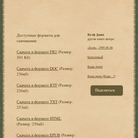
Доступные форматы для
Вулф Джин
другие книги автора:
скачивания:
«Если», 1999 № 08
Скачать в формате FB2
(Размер:
301 Кб)
Безголовый
Воин Арете
Скачать в формате DOC
(Размер:
236кб)
Воин арете (Воин - 2)
Скачать в формате RTF
(Размер:
Поделиться
236кб)
Скачать в формате TXT
(Размер:
253кб)
Скачать в формате HTML
(Размер: 256кб)
Скачать в формате EPUB
(Размер: