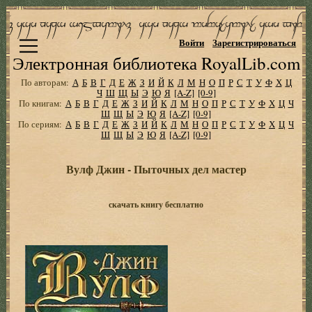
Войти
Зарегистрироваться
Электронная библиотека RoyalLib.com
По авторам:
А
Б
В
Г
Д
Е
Ж
З
И
Й
К
Л
М
Н
О
П
Р
С
Т
У
Ф
Х
Ц
Ч
Ш
Щ
Ы
Э
Ю
Я
[A-Z]
[0-9]
По книгам:
А
Б
В
Г
Д
Е
Ж
З
И
Й
К
Л
М
Н
О
П
Р
С
Т
У
Ф
Х
Ц
Ч
Ш
Щ
Ы
Э
Ю
Я
[A-Z]
[0-9]
По сериям:
А
Б
В
Г
Д
Е
Ж
З
И
Й
К
Л
М
Н
О
П
Р
С
Т
У
Ф
Х
Ц
Ч
Ш
Щ
Ы
Э
Ю
Я
[A-Z]
[0-9]
Вулф Джин - Пыточных дел мастер
скачать книгу бесплатно