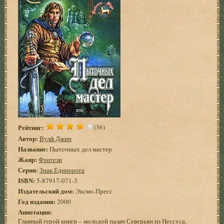
Рейтинг:
(36)
Автор:
Вулф Джин
Название:
Пыточных дел мастер
Жанр:
Фэнтези
Серия:
Знак Единорога
ISBN:
5-87917-071-3
Издательский дом:
Эксмо-Пресс
Год издания:
2000
Аннотация:
Главный герой книги – молодой палач Северьян из Нессуса,