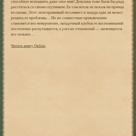
способное вспомнить даже свое имя! Девушка тоже была бы рада
расстаться со своим спутником. Ее спаситель не похож на принца
из сказки. Этот. неисправимый пессимист и зануда едва ли может
решить ее проблемы… Но их совместные приключения
становятся все невероятнее, загадочный клубок ее воспоминаний
постепенно распутывается, а узел их отношений — затягивается
все сильнее…
Читать книгу Online