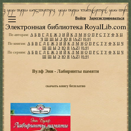
Войти
Зарегистрироваться
Электронная библиотека RoyalLib.com
По авторам:
А
Б
В
Г
Д
Е
Ж
З
И
Й
К
Л
М
Н
О
П
Р
С
Т
У
Ф
Х
Ц
Ч
Ш
Щ
Ы
Э
Ю
Я
[A-Z]
[0-9]
По книгам:
А
Б
В
Г
Д
Е
Ж
З
И
Й
К
Л
М
Н
О
П
Р
С
Т
У
Ф
Х
Ц
Ч
Ш
Щ
Ы
Э
Ю
Я
[A-Z]
[0-9]
По сериям:
А
Б
В
Г
Д
Е
Ж
З
И
Й
К
Л
М
Н
О
П
Р
С
Т
У
Ф
Х
Ц
Ч
Ш
Щ
Ы
Э
Ю
Я
[A-Z]
[0-9]
Вулф Энн - Лабиринты памяти
скачать книгу бесплатно