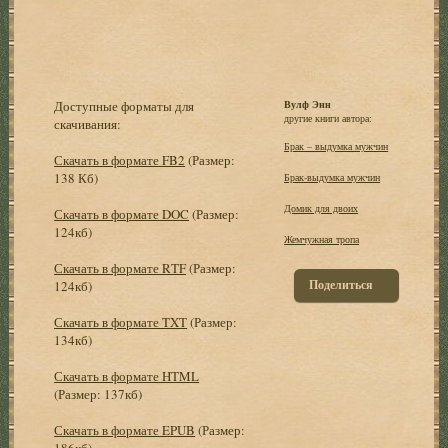
Доступные форматы для
Вулф Энн
другие книги автора:
скачивания:
Брак – выдумка мужчин
Скачать в формате FB2
(Размер:
138 Кб)
Брак-выдумка мужчин
Домик для двоих
Скачать в формате DOC
(Размер:
124кб)
Жемчужная тропа
Скачать в формате RTF
(Размер:
Поделиться
124кб)
Скачать в формате TXT
(Размер:
134кб)
Скачать в формате HTML
(Размер: 137кб)
Скачать в формате EPUB
(Размер:
186кб)