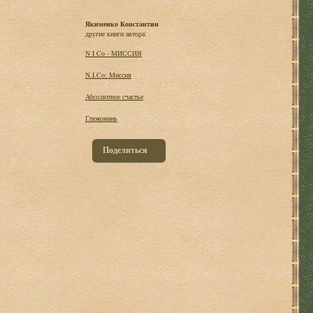
Якименко Константин
другие книги автора:
N I Co - МИССИЯ
N.I.Co: Миссия
Абсолютное счастье
Глюкомань
Поделиться