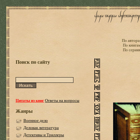
По автора
По книга
По серия
Поиск по сайту
Цитаты из книг
Ответы на вопросы
Жанры
Военное дело
Деловая литература
Детективы и Триллеры