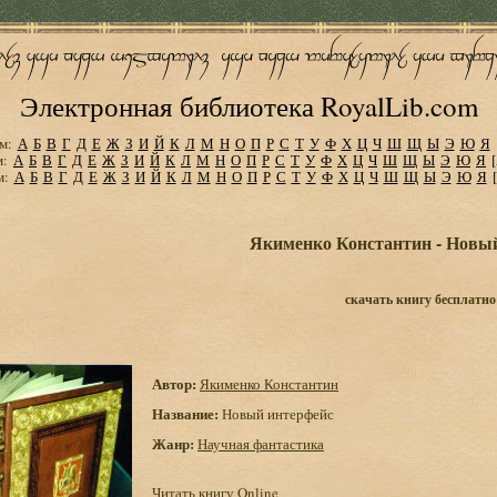
Электронная библиотека RoyalLib.com
м:
А
Б
В
Г
Д
Е
Ж
З
И
Й
К
Л
М
Н
О
П
Р
С
Т
У
Ф
Х
Ц
Ч
Ш
Щ
Ы
Э
Ю
Я
м:
А
Б
В
Г
Д
Е
Ж
З
И
Й
К
Л
М
Н
О
П
Р
С
Т
У
Ф
Х
Ц
Ч
Ш
Щ
Ы
Э
Ю
Я
м:
А
Б
В
Г
Д
Е
Ж
З
И
Й
К
Л
М
Н
О
П
Р
С
Т
У
Ф
Х
Ц
Ч
Ш
Щ
Ы
Э
Ю
Я
Якименко Константин - Новы
скачать книгу бесплатно
Автор:
Якименко Константин
Название:
Новый интерфейс
Жанр:
Научная фантастика
Читать книгу Online