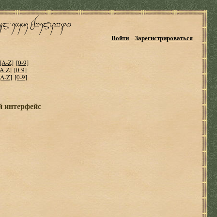
Войти
Зарегистрироваться
[A-Z]
[0-9]
[A-Z]
[0-9]
[A-Z]
[0-9]
й интерфейс