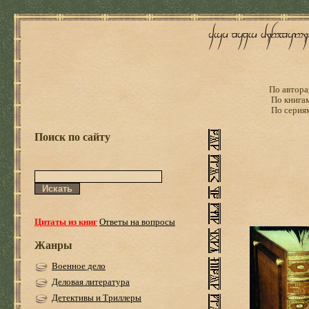
По автора
По книга
По серия
Поиск по сайту
Цитаты из книг
Ответы на вопросы
Жанры
Военное дело
Деловая литература
Детективы и Триллеры