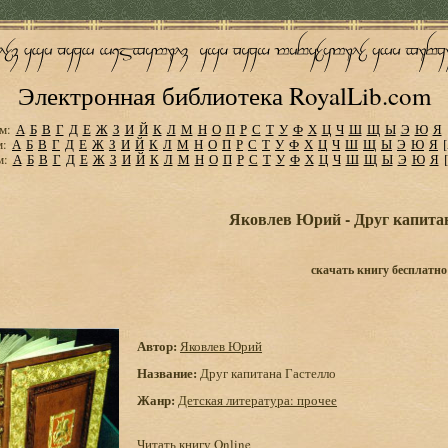
Электронная библиотека RoyalLib.com
м:
А
Б
В
Г
Д
Е
Ж
З
И
Й
К
Л
М
Н
О
П
Р
С
Т
У
Ф
Х
Ц
Ч
Ш
Щ
Ы
Э
Ю
Я
м:
А
Б
В
Г
Д
Е
Ж
З
И
Й
К
Л
М
Н
О
П
Р
С
Т
У
Ф
Х
Ц
Ч
Ш
Щ
Ы
Э
Ю
Я
м:
А
Б
В
Г
Д
Е
Ж
З
И
Й
К
Л
М
Н
О
П
Р
С
Т
У
Ф
Х
Ц
Ч
Ш
Щ
Ы
Э
Ю
Я
Яковлев Юрий - Друг капита
скачать книгу бесплатно
Автор:
Яковлев Юрий
Название:
Друг капитана Гастелло
Жанр:
Детская литература: прочее
Читать книгу Online