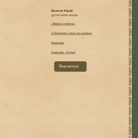
Яковлев Юрий
другие книги автора:
«Жених и невеста»
А Воробьев стекло не выбивал
Баваклава
Баваклава. Рассказ
Поделиться