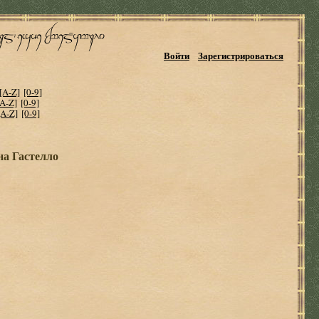
Войти
Зарегистрироваться
[A-Z]
[0-9]
[A-Z]
[0-9]
[A-Z]
[0-9]
на Гастелло