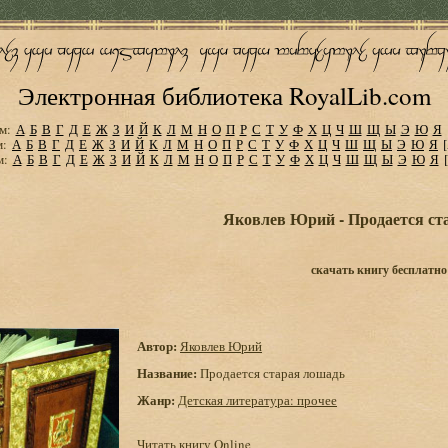
Электронная библиотека RoyalLib.com
м:
А
Б
В
Г
Д
Е
Ж
З
И
Й
К
Л
М
Н
О
П
Р
С
Т
У
Ф
Х
Ц
Ч
Ш
Щ
Ы
Э
Ю
Я
м:
А
Б
В
Г
Д
Е
Ж
З
И
Й
К
Л
М
Н
О
П
Р
С
Т
У
Ф
Х
Ц
Ч
Ш
Щ
Ы
Э
Ю
Я
м:
А
Б
В
Г
Д
Е
Ж
З
И
Й
К
Л
М
Н
О
П
Р
С
Т
У
Ф
Х
Ц
Ч
Ш
Щ
Ы
Э
Ю
Я
Яковлев Юрий - Продается ст
скачать книгу бесплатно
Автор:
Яковлев Юрий
Название:
Продается старая лошадь
Жанр:
Детская литература: прочее
Читать книгу Online