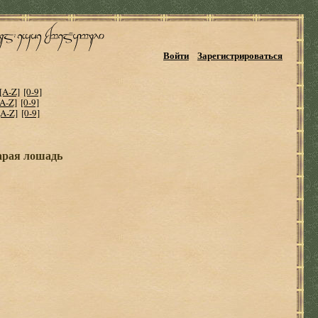
Войти
Зарегистрироваться
[A-Z]
[0-9]
[A-Z]
[0-9]
[A-Z]
[0-9]
арая лошадь