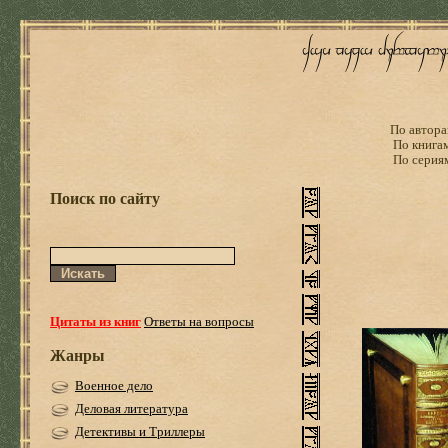
По автора
По книга
По серия
Поиск по сайту
Цитаты из книг
Ответы на вопросы
Жанры
Военное дело
Деловая литература
Детективы и Триллеры