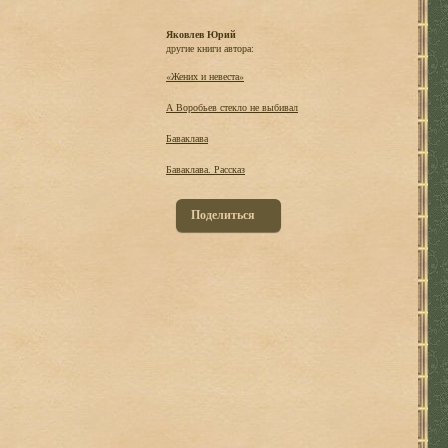
Яковлев Юрий
другие книги автора:
«Жених и невеста»
А Воробьев стекло не выбивал
Баваклава
Баваклава. Рассказ
Поделиться