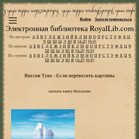
Войти
Зарегистрироваться
Электронная библиотека RoyalLib.com
По авторам:
А
Б
В
Г
Д
Е
Ж
З
И
Й
К
Л
М
Н
О
П
Р
С
Т
У
Ф
Х
Ц
Ч
Ш
Щ
Ы
Э
Ю
Я
[A-Z]
[0-9]
По книгам:
А
Б
В
Г
Д
Е
Ж
З
И
Й
К
Л
М
Н
О
П
Р
С
Т
У
Ф
Х
Ц
Ч
Ш
Щ
Ы
Э
Ю
Я
[A-Z]
[0-9]
По сериям:
А
Б
В
Г
Д
Е
Ж
З
И
Й
К
Л
М
Н
О
П
Р
С
Т
У
Ф
Х
Ц
Ч
Ш
Щ
Ы
Э
Ю
Я
[A-Z]
[0-9]
Янссон Туве - Если перевесить картины
скачать книгу бесплатно