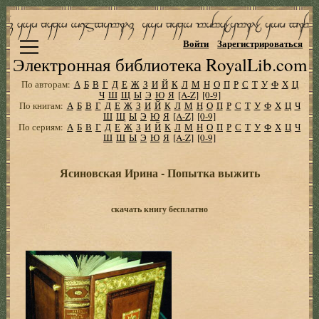
Войти
Зарегистрироваться
Электронная библиотека RoyalLib.com
По авторам:
А
Б
В
Г
Д
Е
Ж
З
И
Й
К
Л
М
Н
О
П
Р
С
Т
У
Ф
Х
Ц
Ч
Ш
Щ
Ы
Э
Ю
Я
[A-Z]
[0-9]
По книгам:
А
Б
В
Г
Д
Е
Ж
З
И
Й
К
Л
М
Н
О
П
Р
С
Т
У
Ф
Х
Ц
Ч
Ш
Щ
Ы
Э
Ю
Я
[A-Z]
[0-9]
По сериям:
А
Б
В
Г
Д
Е
Ж
З
И
Й
К
Л
М
Н
О
П
Р
С
Т
У
Ф
Х
Ц
Ч
Ш
Щ
Ы
Э
Ю
Я
[A-Z]
[0-9]
Ясиновская Ирина - Попытка выжить
скачать книгу бесплатно