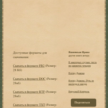
Доступные форматы для
Ясиновская Ирина
другие книги автора:
скачивания:
В некоторых случаях число
Скачать в формате FB2
(Размер:
пи равняется четырем
28 Кб)
Взгляд Дракона
Скачать в формате DOC
(Размер:
Взгляд Дракона. Путь из
28кб)
ниоткуда в никуда
Скачать в формате RTF
(Размер:
Вирусный Контроль
28кб)
Поделиться
Скачать в формате TXT
(Размер: