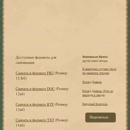
Доступные форматы для
Ясиновская Ирина
другие книги автора:
скачивания:
В некоторых случаях число
Скачать в формате FB2
(Размер:
пи равняется четырем
12 Кб)
Взгляд Дракона
Скачать в формате DOC
(Размер:
Взгляд Дракона. Путь из
12кб)
ниоткуда в никуда
Скачать в формате RTF
(Размер:
Вирусный Контроль
12кб)
Поделиться
Скачать в формате TXT
(Размер:
11кб)