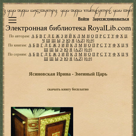
Войти
Зарегистрироваться
Электронная библиотека RoyalLib.com
По авторам:
А
Б
В
Г
Д
Е
Ж
З
И
Й
К
Л
М
Н
О
П
Р
С
Т
У
Ф
Х
Ц
Ч
Ш
Щ
Ы
Э
Ю
Я
[A-Z]
[0-9]
По книгам:
А
Б
В
Г
Д
Е
Ж
З
И
Й
К
Л
М
Н
О
П
Р
С
Т
У
Ф
Х
Ц
Ч
Ш
Щ
Ы
Э
Ю
Я
[A-Z]
[0-9]
По сериям:
А
Б
В
Г
Д
Е
Ж
З
И
Й
К
Л
М
Н
О
П
Р
С
Т
У
Ф
Х
Ц
Ч
Ш
Щ
Ы
Э
Ю
Я
[A-Z]
[0-9]
Ясиновская Ирина - Змеиный Царь
скачать книгу бесплатно