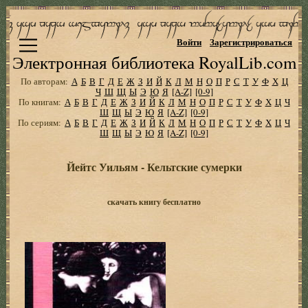
Войти
Зарегистрироваться
Электронная библиотека RoyalLib.com
По авторам:
А
Б
В
Г
Д
Е
Ж
З
И
Й
К
Л
М
Н
О
П
Р
С
Т
У
Ф
Х
Ц
Ч
Ш
Щ
Ы
Э
Ю
Я
[A-Z]
[0-9]
По книгам:
А
Б
В
Г
Д
Е
Ж
З
И
Й
К
Л
М
Н
О
П
Р
С
Т
У
Ф
Х
Ц
Ч
Ш
Щ
Ы
Э
Ю
Я
[A-Z]
[0-9]
По сериям:
А
Б
В
Г
Д
Е
Ж
З
И
Й
К
Л
М
Н
О
П
Р
С
Т
У
Ф
Х
Ц
Ч
Ш
Щ
Ы
Э
Ю
Я
[A-Z]
[0-9]
Йейтс Уильям - Кельтские сумерки
скачать книгу бесплатно