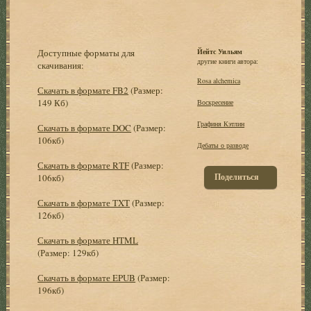
Доступные форматы для
Йейтс Уильям
другие книги автора:
скачивания:
Rosa alchemica
Скачать в формате FB2
(Размер:
149 Кб)
Воскресение
Графиня Кэтлин
Скачать в формате DOC
(Размер:
106кб)
Дебаты о разводе
Скачать в формате RTF
(Размер:
Поделиться
106кб)
Скачать в формате TXT
(Размер:
126кб)
Скачать в формате HTML
(Размер: 129кб)
Скачать в формате EPUB
(Размер:
196кб)