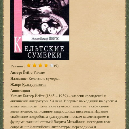
Рейтинг:
(9)
Автор:
Йейтс Уильям
Название:
Кельтские сумерки
Жанр:
Культурология
Аннотация:
Уильям Батлер Йейтс (1865 – 1939) – классик ирландской и
английской литературы ХХ века. Впервые выходящий на русском
языке том прозы `Кельтские сумерки` включает в себя самое
значительное, написанное выдающимся писателем. Издание
снабжение подробным культурологическим комментарием и
фундаментальной статьей Вадима Михайлина, исследователя
современной английской литературы, переводчика и