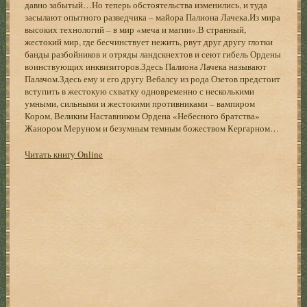
давно забытый…Но теперь обстоятельства изменились, и туда
засылают опытного разведчика – майора Палиона Лачека.Из мира
высоких технологий – в мир «меча и магии».В странный,
жестокий мир, где бесчинствует нежить, рвут друг другу глотки
банды разбойников и отряды ландскнехтов и сеют гибель Ордены
воинствующих инквизиторов.Здесь Палиона Лачека называют
Палачом.Здесь ему и его другу Вебалсу из рода Озетов предстоит
вступить в жестокую схватку одновременно с несколькими
умными, сильными и жестокими противниками – вампиром
Кором, Великим Наставником Ордена «Небесного братства»
Жанором Меруном и безумным темным божеством Кергарном…
Читать книгу Online