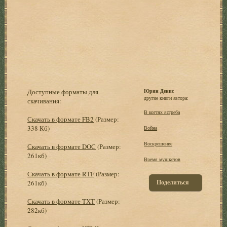
Доступные форматы для
Юрин Денис
другие книги автора:
скачивания:
В когтях ястреба
Скачать в формате FB2
(Размер:
338 Кб)
Война
Воскрешение
Скачать в формате DOC
(Размер:
261кб)
Время мушкетов
Скачать в формате RTF
(Размер:
Поделиться
261кб)
Скачать в формате TXT
(Размер:
282кб)