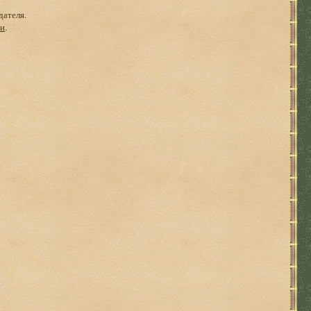
дателя.
ги
.