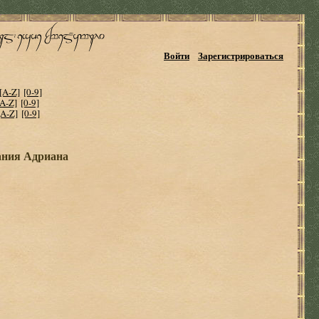
Войти
Зарегистрироваться
[A-Z]
[0-9]
[A-Z]
[0-9]
[A-Z]
[0-9]
ания Адриана