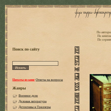
По автора
По книга
По серия
Поиск по сайту
Цитаты из книг
Ответы на вопросы
Жанры
Военное дело
Деловая литература
Детективы и Триллеры