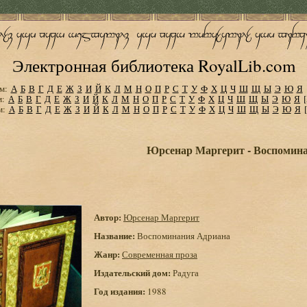
Электронная библиотека RoyalLib.com
м:
А
Б
В
Г
Д
Е
Ж
З
И
Й
К
Л
М
Н
О
П
Р
С
Т
У
Ф
Х
Ц
Ч
Ш
Щ
Ы
Э
Ю
Я
м:
А
Б
В
Г
Д
Е
Ж
З
И
Й
К
Л
М
Н
О
П
Р
С
Т
У
Ф
Х
Ц
Ч
Ш
Щ
Ы
Э
Ю
Я
м:
А
Б
В
Г
Д
Е
Ж
З
И
Й
К
Л
М
Н
О
П
Р
С
Т
У
Ф
Х
Ц
Ч
Ш
Щ
Ы
Э
Ю
Я
Юрсенар Маргерит - Воспомин
Автор:
Юрсенар Маргерит
Название:
Воспоминания Адриана
Жанр:
Современная проза
Издательский дом:
Радуга
Год издания:
1988