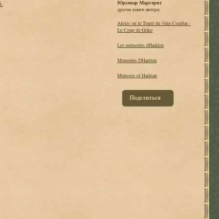
б.
Юрсенар Маргерит
другие книги автора:
Alexis ou le Traité du Vain Combat -
Le Coup de Grâce
Les mémoires dHadrien
Memoires DHadrien
Memoirs of Hadrian
Поделиться