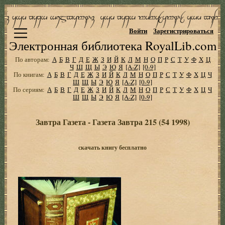
Войти
Зарегистрироваться
Электронная библиотека RoyalLib.com
По авторам:
А
Б
В
Г
Д
Е
Ж
З
И
Й
К
Л
М
Н
О
П
Р
С
Т
У
Ф
Х
Ц
Ч
Ш
Щ
Ы
Э
Ю
Я
[A-Z]
[0-9]
По книгам:
А
Б
В
Г
Д
Е
Ж
З
И
Й
К
Л
М
Н
О
П
Р
С
Т
У
Ф
Х
Ц
Ч
Ш
Щ
Ы
Э
Ю
Я
[A-Z]
[0-9]
По сериям:
А
Б
В
Г
Д
Е
Ж
З
И
Й
К
Л
М
Н
О
П
Р
С
Т
У
Ф
Х
Ц
Ч
Ш
Щ
Ы
Э
Ю
Я
[A-Z]
[0-9]
Завтра Газета - Газета Завтра 215 (54 1998)
скачать книгу бесплатно