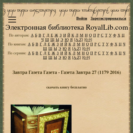
Войти
Зарегистрироваться
Электронная библиотека RoyalLib.com
По авторам:
А
Б
В
Г
Д
Е
Ж
З
И
Й
К
Л
М
Н
О
П
Р
С
Т
У
Ф
Х
Ц
Ч
Ш
Щ
Ы
Э
Ю
Я
[A-Z]
[0-9]
По книгам:
А
Б
В
Г
Д
Е
Ж
З
И
Й
К
Л
М
Н
О
П
Р
С
Т
У
Ф
Х
Ц
Ч
Ш
Щ
Ы
Э
Ю
Я
[A-Z]
[0-9]
По сериям:
А
Б
В
Г
Д
Е
Ж
З
И
Й
К
Л
М
Н
О
П
Р
С
Т
У
Ф
Х
Ц
Ч
Ш
Щ
Ы
Э
Ю
Я
[A-Z]
[0-9]
Завтра Газета Газета - Газета Завтра 27 (1179 2016)
скачать книгу бесплатно