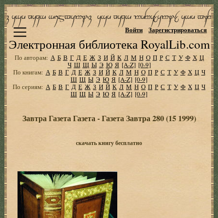
Войти
Зарегистрироваться
Электронная библиотека RoyalLib.com
По авторам:
А
Б
В
Г
Д
Е
Ж
З
И
Й
К
Л
М
Н
О
П
Р
С
Т
У
Ф
Х
Ц
Ч
Ш
Щ
Ы
Э
Ю
Я
[A-Z]
[0-9]
По книгам:
А
Б
В
Г
Д
Е
Ж
З
И
Й
К
Л
М
Н
О
П
Р
С
Т
У
Ф
Х
Ц
Ч
Ш
Щ
Ы
Э
Ю
Я
[A-Z]
[0-9]
По сериям:
А
Б
В
Г
Д
Е
Ж
З
И
Й
К
Л
М
Н
О
П
Р
С
Т
У
Ф
Х
Ц
Ч
Ш
Щ
Ы
Э
Ю
Я
[A-Z]
[0-9]
Завтра Газета Газета - Газета Завтра 280 (15 1999)
скачать книгу бесплатно