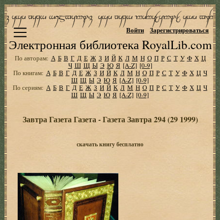
Войти
Зарегистрироваться
Электронная библиотека RoyalLib.com
По авторам:
А
Б
В
Г
Д
Е
Ж
З
И
Й
К
Л
М
Н
О
П
Р
С
Т
У
Ф
Х
Ц
Ч
Ш
Щ
Ы
Э
Ю
Я
[A-Z]
[0-9]
По книгам:
А
Б
В
Г
Д
Е
Ж
З
И
Й
К
Л
М
Н
О
П
Р
С
Т
У
Ф
Х
Ц
Ч
Ш
Щ
Ы
Э
Ю
Я
[A-Z]
[0-9]
По сериям:
А
Б
В
Г
Д
Е
Ж
З
И
Й
К
Л
М
Н
О
П
Р
С
Т
У
Ф
Х
Ц
Ч
Ш
Щ
Ы
Э
Ю
Я
[A-Z]
[0-9]
Завтра Газета Газета - Газета Завтра 294 (29 1999)
скачать книгу бесплатно