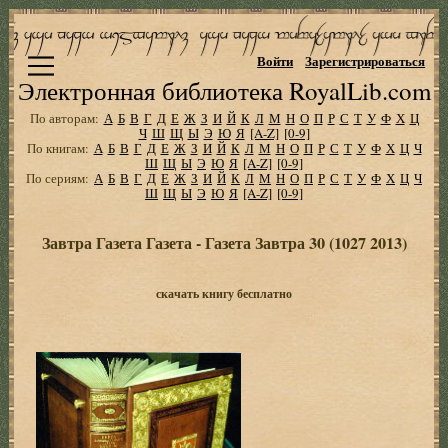
Войти
Зарегистрироваться
Электронная библиотека RoyalLib.com
По авторам:
А
Б
В
Г
Д
Е
Ж
З
И
Й
К
Л
М
Н
О
П
Р
С
Т
У
Ф
Х
Ц
Ч
Ш
Щ
Ы
Э
Ю
Я
[A-Z]
[0-9]
По книгам:
А
Б
В
Г
Д
Е
Ж
З
И
Й
К
Л
М
Н
О
П
Р
С
Т
У
Ф
Х
Ц
Ч
Ш
Щ
Ы
Э
Ю
Я
[A-Z]
[0-9]
По сериям:
А
Б
В
Г
Д
Е
Ж
З
И
Й
К
Л
М
Н
О
П
Р
С
Т
У
Ф
Х
Ц
Ч
Ш
Щ
Ы
Э
Ю
Я
[A-Z]
[0-9]
Завтра Газета Газета - Газета Завтра 30 (1027 2013)
скачать книгу бесплатно