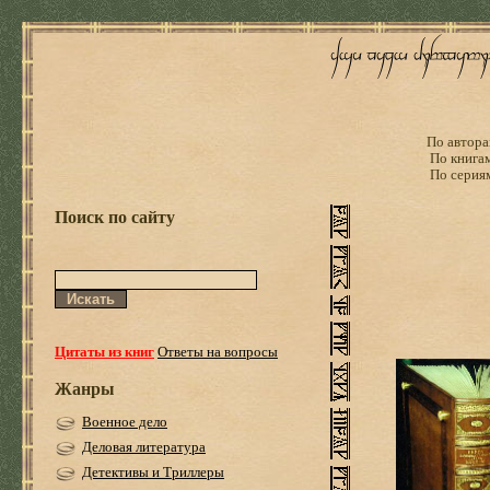
По автора
По книга
По серия
Поиск по сайту
Цитаты из книг
Ответы на вопросы
Жанры
Военное дело
Деловая литература
Детективы и Триллеры