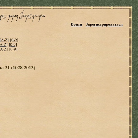
Войти
Зарегистрироваться
[A-Z]
[0-9]
[A-Z]
[0-9]
[A-Z]
[0-9]
а 31 (1028 2013)