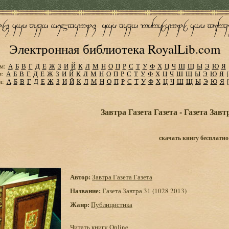
Электронная библиотека RoyalLib.com
м:
А
Б
В
Г
Д
Е
Ж
З
И
Й
К
Л
М
Н
О
П
Р
С
Т
У
Ф
Х
Ц
Ч
Ш
Щ
Ы
Э
Ю
Я
м:
А
Б
В
Г
Д
Е
Ж
З
И
Й
К
Л
М
Н
О
П
Р
С
Т
У
Ф
Х
Ц
Ч
Ш
Щ
Ы
Э
Ю
Я
м:
А
Б
В
Г
Д
Е
Ж
З
И
Й
К
Л
М
Н
О
П
Р
С
Т
У
Ф
Х
Ц
Ч
Ш
Щ
Ы
Э
Ю
Я
Завтра Газета Газета - Газета Завтр
скачать книгу бесплатно
Автор:
Завтра Газета Газета
Название:
Газета Завтра 31 (1028 2013)
Жанр:
Публицистика
Читать книгу Online