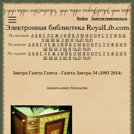
Войти
Зарегистрироваться
Электронная библиотека RoyalLib.com
По авторам:
А
Б
В
Г
Д
Е
Ж
З
И
Й
К
Л
М
Н
О
П
Р
С
Т
У
Ф
Х
Ц
Ч
Ш
Щ
Ы
Э
Ю
Я
[A-Z]
[0-9]
По книгам:
А
Б
В
Г
Д
Е
Ж
З
И
Й
К
Л
М
Н
О
П
Р
С
Т
У
Ф
Х
Ц
Ч
Ш
Щ
Ы
Э
Ю
Я
[A-Z]
[0-9]
По сериям:
А
Б
В
Г
Д
Е
Ж
З
И
Й
К
Л
М
Н
О
П
Р
С
Т
У
Ф
Х
Ц
Ч
Ш
Щ
Ы
Э
Ю
Я
[A-Z]
[0-9]
Завтра Газета Газета - Газета Завтра 34 (1083 2014)
скачать книгу бесплатно