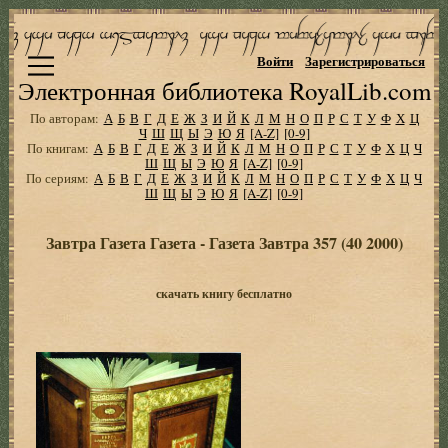
Войти
Зарегистрироваться
Электронная библиотека RoyalLib.com
По авторам:
А
Б
В
Г
Д
Е
Ж
З
И
Й
К
Л
М
Н
О
П
Р
С
Т
У
Ф
Х
Ц
Ч
Ш
Щ
Ы
Э
Ю
Я
[A-Z]
[0-9]
По книгам:
А
Б
В
Г
Д
Е
Ж
З
И
Й
К
Л
М
Н
О
П
Р
С
Т
У
Ф
Х
Ц
Ч
Ш
Щ
Ы
Э
Ю
Я
[A-Z]
[0-9]
По сериям:
А
Б
В
Г
Д
Е
Ж
З
И
Й
К
Л
М
Н
О
П
Р
С
Т
У
Ф
Х
Ц
Ч
Ш
Щ
Ы
Э
Ю
Я
[A-Z]
[0-9]
Завтра Газета Газета - Газета Завтра 357 (40 2000)
скачать книгу бесплатно