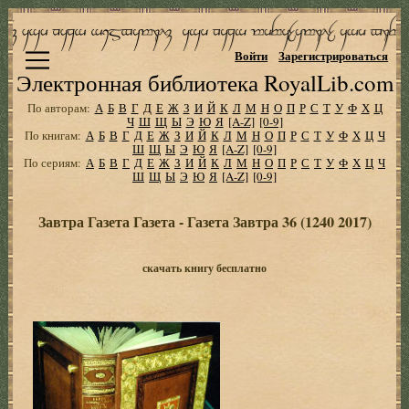
Войти
Зарегистрироваться
Электронная библиотека RoyalLib.com
По авторам:
А
Б
В
Г
Д
Е
Ж
З
И
Й
К
Л
М
Н
О
П
Р
С
Т
У
Ф
Х
Ц
Ч
Ш
Щ
Ы
Э
Ю
Я
[A-Z]
[0-9]
По книгам:
А
Б
В
Г
Д
Е
Ж
З
И
Й
К
Л
М
Н
О
П
Р
С
Т
У
Ф
Х
Ц
Ч
Ш
Щ
Ы
Э
Ю
Я
[A-Z]
[0-9]
По сериям:
А
Б
В
Г
Д
Е
Ж
З
И
Й
К
Л
М
Н
О
П
Р
С
Т
У
Ф
Х
Ц
Ч
Ш
Щ
Ы
Э
Ю
Я
[A-Z]
[0-9]
Завтра Газета Газета - Газета Завтра 36 (1240 2017)
скачать книгу бесплатно