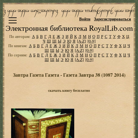
Войти
Зарегистрироваться
Электронная библиотека RoyalLib.com
По авторам:
А
Б
В
Г
Д
Е
Ж
З
И
Й
К
Л
М
Н
О
П
Р
С
Т
У
Ф
Х
Ц
Ч
Ш
Щ
Ы
Э
Ю
Я
[A-Z]
[0-9]
По книгам:
А
Б
В
Г
Д
Е
Ж
З
И
Й
К
Л
М
Н
О
П
Р
С
Т
У
Ф
Х
Ц
Ч
Ш
Щ
Ы
Э
Ю
Я
[A-Z]
[0-9]
По сериям:
А
Б
В
Г
Д
Е
Ж
З
И
Й
К
Л
М
Н
О
П
Р
С
Т
У
Ф
Х
Ц
Ч
Ш
Щ
Ы
Э
Ю
Я
[A-Z]
[0-9]
Завтра Газета Газета - Газета Завтра 38 (1087 2014)
скачать книгу бесплатно