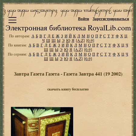
Войти
Зарегистрироваться
Электронная библиотека RoyalLib.com
По авторам:
А
Б
В
Г
Д
Е
Ж
З
И
Й
К
Л
М
Н
О
П
Р
С
Т
У
Ф
Х
Ц
Ч
Ш
Щ
Ы
Э
Ю
Я
[A-Z]
[0-9]
По книгам:
А
Б
В
Г
Д
Е
Ж
З
И
Й
К
Л
М
Н
О
П
Р
С
Т
У
Ф
Х
Ц
Ч
Ш
Щ
Ы
Э
Ю
Я
[A-Z]
[0-9]
По сериям:
А
Б
В
Г
Д
Е
Ж
З
И
Й
К
Л
М
Н
О
П
Р
С
Т
У
Ф
Х
Ц
Ч
Ш
Щ
Ы
Э
Ю
Я
[A-Z]
[0-9]
Завтра Газета Газета - Газета Завтра 441 (19 2002)
скачать книгу бесплатно