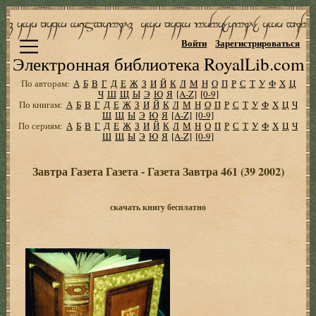
Войти
Зарегистрироваться
Электронная библиотека RoyalLib.com
По авторам:
А
Б
В
Г
Д
Е
Ж
З
И
Й
К
Л
М
Н
О
П
Р
С
Т
У
Ф
Х
Ц
Ч
Ш
Щ
Ы
Э
Ю
Я
[A-Z]
[0-9]
По книгам:
А
Б
В
Г
Д
Е
Ж
З
И
Й
К
Л
М
Н
О
П
Р
С
Т
У
Ф
Х
Ц
Ч
Ш
Щ
Ы
Э
Ю
Я
[A-Z]
[0-9]
По сериям:
А
Б
В
Г
Д
Е
Ж
З
И
Й
К
Л
М
Н
О
П
Р
С
Т
У
Ф
Х
Ц
Ч
Ш
Щ
Ы
Э
Ю
Я
[A-Z]
[0-9]
Завтра Газета Газета - Газета Завтра 461 (39 2002)
скачать книгу бесплатно