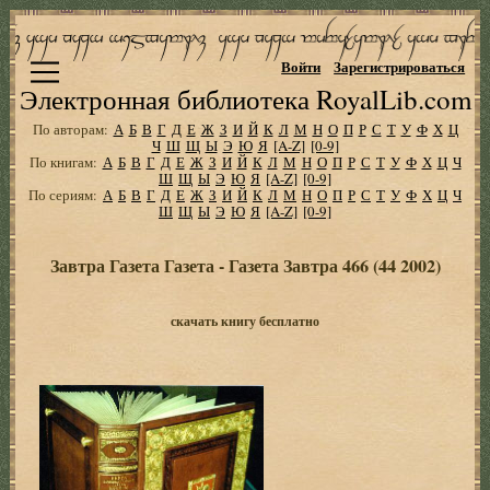
Войти
Зарегистрироваться
Электронная библиотека RoyalLib.com
По авторам:
А
Б
В
Г
Д
Е
Ж
З
И
Й
К
Л
М
Н
О
П
Р
С
Т
У
Ф
Х
Ц
Ч
Ш
Щ
Ы
Э
Ю
Я
[A-Z]
[0-9]
По книгам:
А
Б
В
Г
Д
Е
Ж
З
И
Й
К
Л
М
Н
О
П
Р
С
Т
У
Ф
Х
Ц
Ч
Ш
Щ
Ы
Э
Ю
Я
[A-Z]
[0-9]
По сериям:
А
Б
В
Г
Д
Е
Ж
З
И
Й
К
Л
М
Н
О
П
Р
С
Т
У
Ф
Х
Ц
Ч
Ш
Щ
Ы
Э
Ю
Я
[A-Z]
[0-9]
Завтра Газета Газета - Газета Завтра 466 (44 2002)
скачать книгу бесплатно