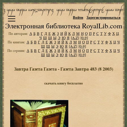
Войти
Зарегистрироваться
Электронная библиотека RoyalLib.com
По авторам:
А
Б
В
Г
Д
Е
Ж
З
И
Й
К
Л
М
Н
О
П
Р
С
Т
У
Ф
Х
Ц
Ч
Ш
Щ
Ы
Э
Ю
Я
[A-Z]
[0-9]
По книгам:
А
Б
В
Г
Д
Е
Ж
З
И
Й
К
Л
М
Н
О
П
Р
С
Т
У
Ф
Х
Ц
Ч
Ш
Щ
Ы
Э
Ю
Я
[A-Z]
[0-9]
По сериям:
А
Б
В
Г
Д
Е
Ж
З
И
Й
К
Л
М
Н
О
П
Р
С
Т
У
Ф
Х
Ц
Ч
Ш
Щ
Ы
Э
Ю
Я
[A-Z]
[0-9]
Завтра Газета Газета - Газета Завтра 483 (8 2003)
скачать книгу бесплатно