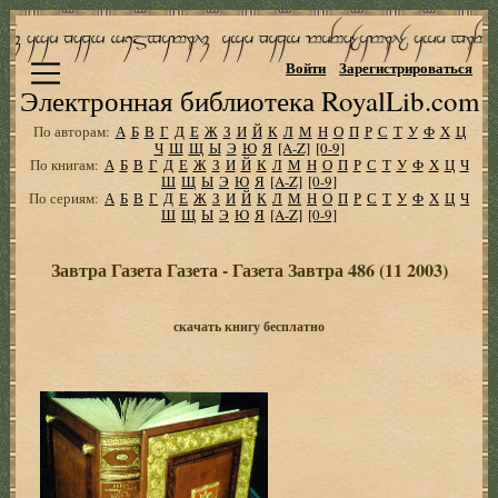
Войти
Зарегистрироваться
Электронная библиотека RoyalLib.com
По авторам:
А
Б
В
Г
Д
Е
Ж
З
И
Й
К
Л
М
Н
О
П
Р
С
Т
У
Ф
Х
Ц
Ч
Ш
Щ
Ы
Э
Ю
Я
[A-Z]
[0-9]
По книгам:
А
Б
В
Г
Д
Е
Ж
З
И
Й
К
Л
М
Н
О
П
Р
С
Т
У
Ф
Х
Ц
Ч
Ш
Щ
Ы
Э
Ю
Я
[A-Z]
[0-9]
По сериям:
А
Б
В
Г
Д
Е
Ж
З
И
Й
К
Л
М
Н
О
П
Р
С
Т
У
Ф
Х
Ц
Ч
Ш
Щ
Ы
Э
Ю
Я
[A-Z]
[0-9]
Завтра Газета Газета - Газета Завтра 486 (11 2003)
скачать книгу бесплатно