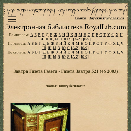
Войти
Зарегистрироваться
Электронная библиотека RoyalLib.com
По авторам:
А
Б
В
Г
Д
Е
Ж
З
И
Й
К
Л
М
Н
О
П
Р
С
Т
У
Ф
Х
Ц
Ч
Ш
Щ
Ы
Э
Ю
Я
[A-Z]
[0-9]
По книгам:
А
Б
В
Г
Д
Е
Ж
З
И
Й
К
Л
М
Н
О
П
Р
С
Т
У
Ф
Х
Ц
Ч
Ш
Щ
Ы
Э
Ю
Я
[A-Z]
[0-9]
По сериям:
А
Б
В
Г
Д
Е
Ж
З
И
Й
К
Л
М
Н
О
П
Р
С
Т
У
Ф
Х
Ц
Ч
Ш
Щ
Ы
Э
Ю
Я
[A-Z]
[0-9]
Завтра Газета Газета - Газета Завтра 521 (46 2003)
скачать книгу бесплатно