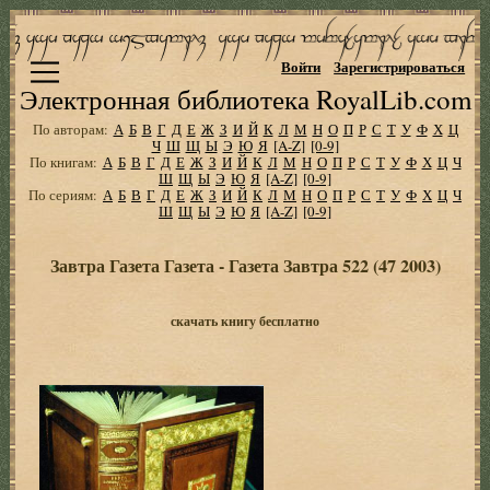
Войти
Зарегистрироваться
Электронная библиотека RoyalLib.com
По авторам:
А
Б
В
Г
Д
Е
Ж
З
И
Й
К
Л
М
Н
О
П
Р
С
Т
У
Ф
Х
Ц
Ч
Ш
Щ
Ы
Э
Ю
Я
[A-Z]
[0-9]
По книгам:
А
Б
В
Г
Д
Е
Ж
З
И
Й
К
Л
М
Н
О
П
Р
С
Т
У
Ф
Х
Ц
Ч
Ш
Щ
Ы
Э
Ю
Я
[A-Z]
[0-9]
По сериям:
А
Б
В
Г
Д
Е
Ж
З
И
Й
К
Л
М
Н
О
П
Р
С
Т
У
Ф
Х
Ц
Ч
Ш
Щ
Ы
Э
Ю
Я
[A-Z]
[0-9]
Завтра Газета Газета - Газета Завтра 522 (47 2003)
скачать книгу бесплатно