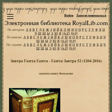
Войти
Зарегистрироваться
Электронная библиотека RoyalLib.com
По авторам:
А
Б
В
Г
Д
Е
Ж
З
И
Й
К
Л
М
Н
О
П
Р
С
Т
У
Ф
Х
Ц
Ч
Ш
Щ
Ы
Э
Ю
Я
[A-Z]
[0-9]
По книгам:
А
Б
В
Г
Д
Е
Ж
З
И
Й
К
Л
М
Н
О
П
Р
С
Т
У
Ф
Х
Ц
Ч
Ш
Щ
Ы
Э
Ю
Я
[A-Z]
[0-9]
По сериям:
А
Б
В
Г
Д
Е
Ж
З
И
Й
К
Л
М
Н
О
П
Р
С
Т
У
Ф
Х
Ц
Ч
Ш
Щ
Ы
Э
Ю
Я
[A-Z]
[0-9]
Завтра Газета Газета - Газета Завтра 52 (1204 2016)
скачать книгу бесплатно